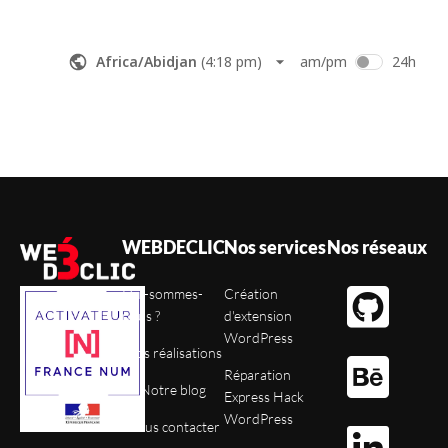
WEBDECLIC
Nos services
Nos réseaux
Qui-sommes-
Création
nous ?
d'extension
WordPress
Nos réalisations
Réparation
Notre blog
Express Hack
WordPress
Nous contacter