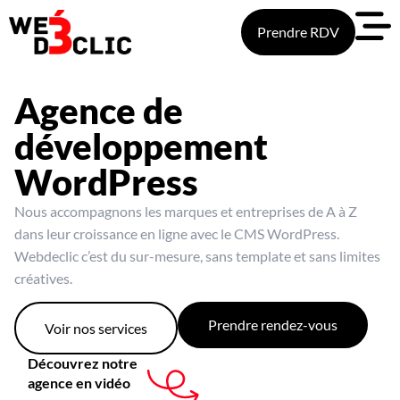
Prendre RDV
Agence de
développement
WordPress
Nous accompagnons les marques et entreprises de A à Z
dans leur croissance en ligne avec le CMS WordPress.
Webdeclic c’est du sur-mesure, sans template et sans limites
créatives.
Prendre rendez-vous
Voir nos services
Découvrez notre
agence en vidéo