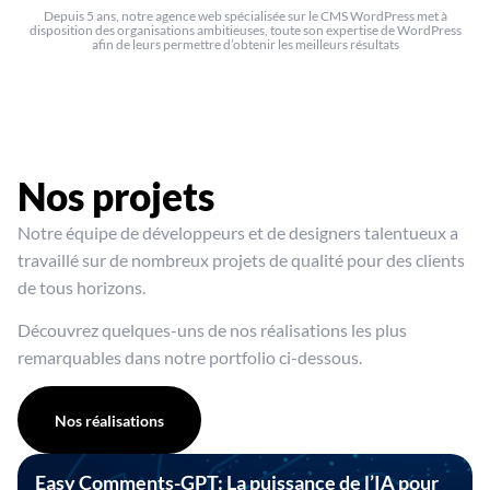
Depuis 5 ans, notre agence web spécialisée sur le CMS WordPress met à
disposition des organisations ambitieuses, toute son expertise de WordPress
afin de leurs permettre d’obtenir les meilleurs résultats
Nos projets
Notre équipe de développeurs et de designers talentueux a
travaillé sur de nombreux projets de qualité pour des clients
de tous horizons.
Découvrez quelques-uns de nos réalisations les plus
remarquables dans notre portfolio ci-dessous.
Nos réalisations
Easy Comments-GPT: La puissance de l’IA pour