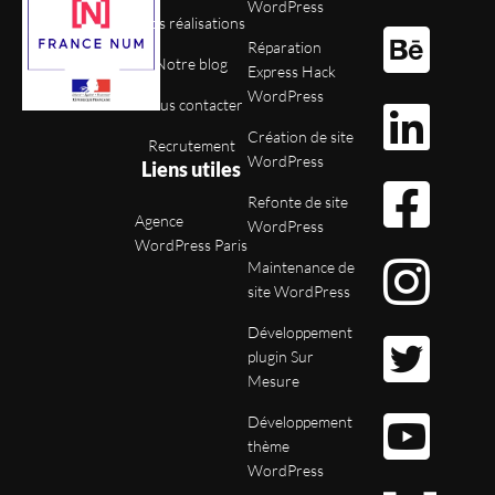
WordPress
Nos réalisations
Réparation
Notre blog
Express Hack
WordPress
Nous contacter
Création de site
Recrutement
WordPress
Liens utiles
Refonte de site
Agence
WordPress
WordPress Paris
Maintenance de
site WordPress
Développement
plugin Sur
Mesure
Développement
thème
WordPress