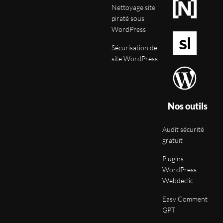
Nettoyage site
piraté sous
WordPress
Sécurisation de
site WordPress
Nos outils
Audit sécurité
gratuit
Plugins
WordPress
Webdeclic
Easy Comment
GPT