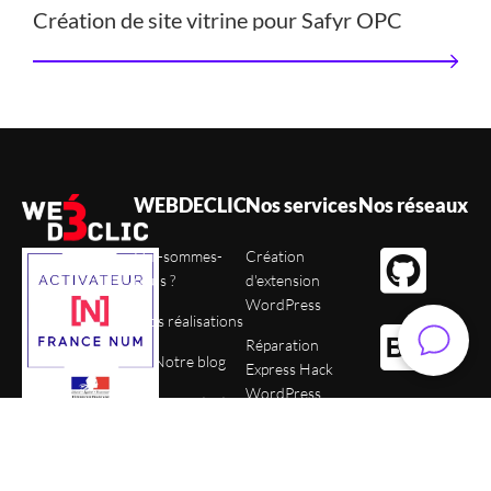
Création de site vitrine pour Safyr OPC
WEBDECLIC
Nos services
Nos réseaux
Qui-sommes-
Création
nous ?
d'extension
WordPress
Nos réalisations
Réparation
Notre blog
Express Hack
WordPress
Nous contacter
Création de site
Recrutement
WordPress
Liens utiles