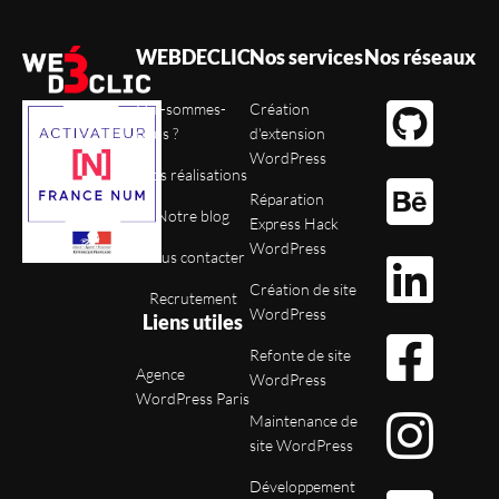
WEBDECLIC
Nos services
Nos réseaux
Qui-sommes-
Création
nous ?
d'extension
WordPress
Nos réalisations
Réparation
Notre blog
Express Hack
WordPress
Nous contacter
Création de site
Recrutement
WordPress
Liens utiles
Refonte de site
Agence
WordPress
WordPress Paris
Maintenance de
site WordPress
Développement